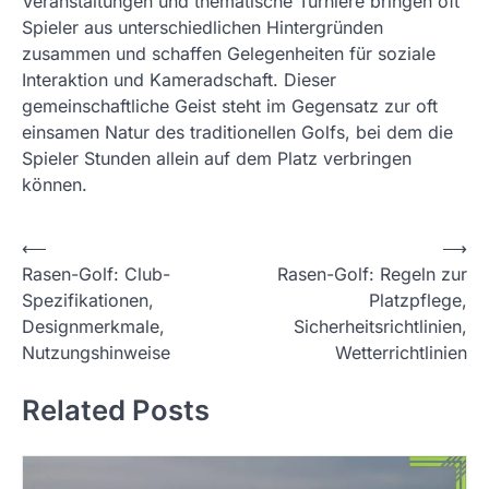
Veranstaltungen und thematische Turniere bringen oft
Spieler aus unterschiedlichen Hintergründen
zusammen und schaffen Gelegenheiten für soziale
Interaktion und Kameradschaft. Dieser
gemeinschaftliche Geist steht im Gegensatz zur oft
einsamen Natur des traditionellen Golfs, bei dem die
Spieler Stunden allein auf dem Platz verbringen
können.
P
⟵
⟶
Rasen-Golf: Club-
Rasen-Golf: Regeln zur
o
Spezifikationen,
Platzpflege,
s
Designmerkmale,
Sicherheitsrichtlinien,
t
Nutzungshinweise
Wetterrichtlinien
n
Related Posts
a
v
i